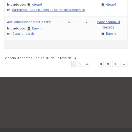
Iniciado por:
diegof
diegof
en:
Sustentabilidad y manejo de los recursos naturales
Actualizaciones al sitio WEB
3
7
hace 3 años, 11
meses
Iniciado por:
Darwin
en:
Desarrollo web
Darwin
Viendo 11 debates - del 1 al 10 (de un total de 94)
1
2
3
…
8
9
10
→