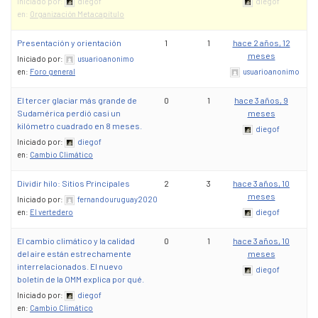
Iniciado por:
diegof
diegof
en:
Organización Metacapítulo
Presentación y orientación
1
1
hace 2 años, 12
meses
Iniciado por:
usuarioanonimo
en:
Foro general
usuarioanonimo
El tercer glaciar más grande de
0
1
hace 3 años, 9
Sudamérica perdió casi un
meses
kilómetro cuadrado en 8 meses.
diegof
Iniciado por:
diegof
en:
Cambio Climático
Dividir hilo: Sitios Principales
2
3
hace 3 años, 10
meses
Iniciado por:
fernandouruguay2020
en:
El vertedero
diegof
El cambio climático y la calidad
0
1
hace 3 años, 10
del aire están estrechamente
meses
interrelacionados. El nuevo
diegof
boletín de la OMM explica por qué.
Iniciado por:
diegof
en:
Cambio Climático