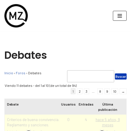
Saltar
al
contenido
Debates
Inicio
›
Foros
›
Debates
Viendo 11 debates - del 1 al 10 (de un total de 94)
1
2
3
…
8
9
10
→
Debate
Usuarios
Entradas
Última
publicación
Criterios de buena convivencia.
0
4
hace 5 años, 9
Reglamento y sanciones.
meses