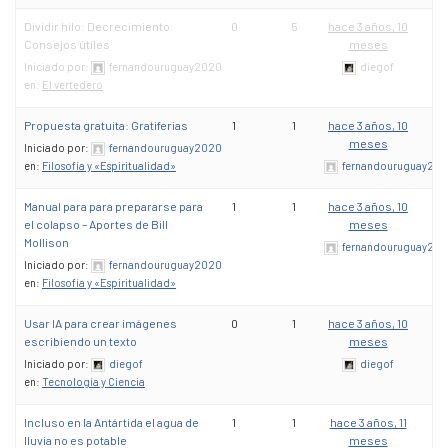
Dividir hilo: Decrecimiento:
0
5
hace 3 años, 10
Consejos útiles
meses
Iniciado por:
fernandouruguay2020
diegof
en:
El vertedero
Propuesta gratuita: Gratiferias
1
1
hace 3 años, 10
meses
Iniciado por:
fernandouruguay2020
en:
Filosofía y «Espiritualidad»
fernandouruguay20
Manual para para prepararse para
1
1
hace 3 años, 10
el colapso – Aportes de Bill
meses
Mollison
fernandouruguay20
Iniciado por:
fernandouruguay2020
en:
Filosofía y «Espiritualidad»
Usar IA para crear imágenes
0
1
hace 3 años, 10
escribiendo un texto
meses
Iniciado por:
diegof
diegof
en:
Tecnología y Ciencia
Incluso en la Antártida el agua de
1
1
hace 3 años, 11
lluvia no es potable
meses