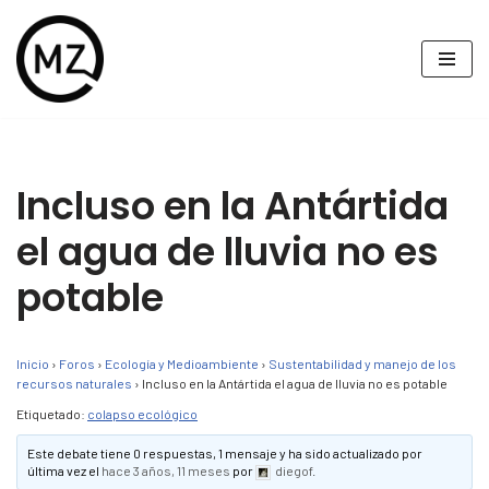
Saltar
al
contenido
Incluso en la Antártida
el agua de lluvia no es
potable
Inicio
›
Foros
›
Ecología y Medioambiente
›
Sustentabilidad y manejo de los
recursos naturales
›
Incluso en la Antártida el agua de lluvia no es potable
Etiquetado:
colapso ecológico
Este debate tiene 0 respuestas, 1 mensaje y ha sido actualizado por
última vez el
hace 3 años, 11 meses
por
diegof
.