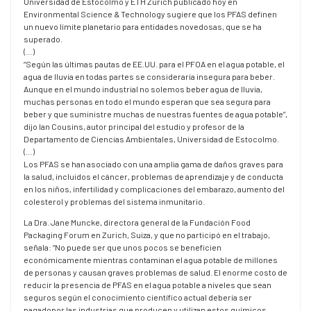
Universidad de Estocolmo y ETH Zurich publicado hoy en
Environmental Science & Technology sugiere que los PFAS definen
un nuevo límite planetario para entidades novedosas, que se ha
superado.
(…)
“Según las últimas pautas de EE.UU. para el PFOA en el agua potable, el
agua de lluvia en todas partes se consideraría insegura para beber.
Aunque en el mundo industrial no solemos beber agua de lluvia,
muchas personas en todo el mundo esperan que sea segura para
beber y que suministre muchas de nuestras fuentes de agua potable”,
dijo Ian Cousins, autor principal del estudio y profesor de la
Departamento de Ciencias Ambientales, Universidad de Estocolmo.
(…)
Los PFAS se han asociado con una amplia gama de daños graves para
la salud, incluidos el cáncer, problemas de aprendizaje y de conducta
en los niños, infertilidad y complicaciones del embarazo, aumento del
colesterol y problemas del sistema inmunitario.
La Dra. Jane Muncke, directora general de la Fundación Food
Packaging Forum en Zurich, Suiza, y que no participó en el trabajo,
señala: “No puede ser que unos pocos se beneficien
económicamente mientras contaminan el agua potable de millones
de personas y causan graves problemas de salud. El enorme costo de
reducir la presencia de PFAS en el agua potable a niveles que sean
seguros según el conocimiento científico actual debería ser
pagadopor las industrias que producen y utilizan estos químicos