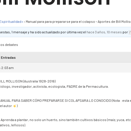
«Espiritualidad»
›
Manual para para prepararse para el colapso – Aportes de Bill Molli
estas, 1 mensaje y ha sido actualizado por última vez el
hace 3 años, 10 meses
por
los debates
Entradas
s 2:03 am
ILL MOLLISON (Australia 1928-2016)
iólogo, investigador, activista, ecologista, PADRE de la Permacultura.
ANUAL PARA SABER CÓMO PREPARARSE SI COLAPSARA LO CONOCIDO (Nota : esta ex
el autor
)
. Aprenda a plantar, no solo un huerto, sino también cultivos básicos (maíz, yuca, etc.
ativos, leñosos).