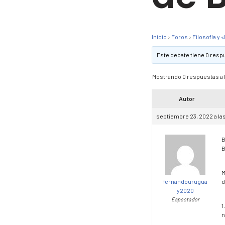
Inicio
›
Foros
›
Filosofía y 
Este debate tiene 0 respu
Mostrando 0 respuestas a 
Autor
septiembre 23, 2022 a la
B
B
M
fernandourugua
d
y2020
Espectador
1
n