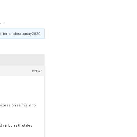
son
fernandouruguay2020
.
#2047
presión es mía, y no
) y árboles (frutales,