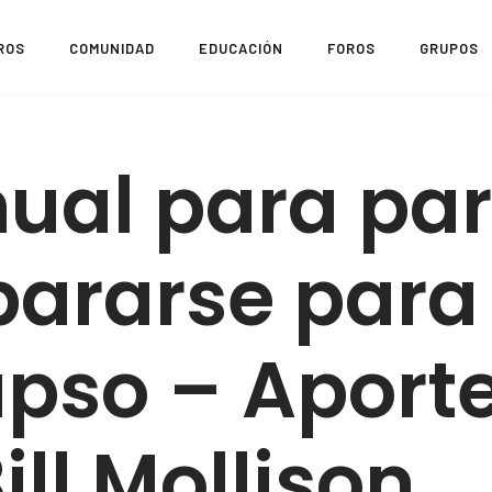
ROS
COMUNIDAD
EDUCACIÓN
FOROS
GRUPOS
ual para pa
pararse para 
apso – Aport
ill Mollison