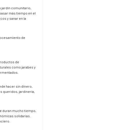
n jardín comunitario,
 pasar más tiempo en el
cos y sanar en la
procesamiento de
productos de
turales como jarabes y
fermentados.
ede hacer sin dinero,
 queridos, jardinería,
que duran mucho tiempo,
nómicas solidarias.
nciero.