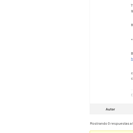
7
g
8
«
B
h
c
c
E
Autor
Mostrando 0 respuestas a 