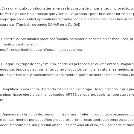
. Cree un vínculo con alguna tierra, ya sea la suya o la de un pariente, un proyecto, u
tc. Participe con las personas que viven allí, vaya poco a poco buscando formas de
ampo que en la ciudad, aprendiendo a plantar, construir, tratar los desechos orgáni
aturaleza. (También se puede SANAR en la CUIDAD)
. Desarrollar habilidades prácticas (cocina, carpintería, reparación de máquinas, 
limentos, costura, etc.).
nseñe estas habilidades a niños, amigos y vecinos.
. Busque un grupo de apoyo mutuo, donde las personas se cuiden entre sí, hagan 
ecesidad básica colectivamente, como productos de higiene natural, remedios na
inturas de hierbas, procesamiento de alimentos, como alimentos conservados y 
. Simplifica tu vida ahora, liberando más espacio y tiempo. Descubra todo lo que pu
aminar, hacer ejercicios, manualidades, ARTES del cuerpo, socializar con sus seres
tc.
. Separarse de la lógica de consumir más y más. Preferir productos artesanales 
e calidad, hechos por pequeños productores, empresas sociales y empresas eco
acer intercambios, dar y recibir obsequios por valor afectivo, en lugar de valor fina