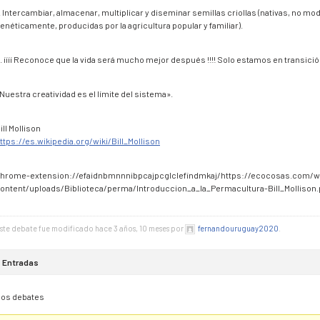
. Intercambiar, almacenar, multiplicar y diseminar semillas criollas (nativas, no mo
enéticamente, producidas por la agricultura popular y familiar).
. ¡¡¡¡ Reconoce que la vida será mucho mejor después !!!! Solo estamos en transició
Nuestra creatividad es el límite del sistema».
ill Mollison
ttps://es.wikipedia.org/wiki/Bill_Mollison
hrome-extension://efaidnbmnnnibpcajpcglclefindmkaj/https://ecocosas.com/w
ontent/uploads/Biblioteca/perma/Introduccion_a_la_Permacultura-Bill_Mollison.
ste debate fue modificado hace 3 años, 10 meses por
fernandouruguay2020
.
Entradas
los debates