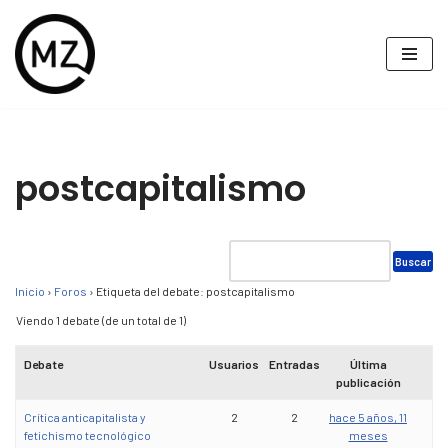
Saltar
al
contenido
postcapitalismo
Inicio
›
Foros
›
Etiqueta del debate: postcapitalismo
Viendo 1 debate (de un total de 1)
Debate
Usuarios
Entradas
Última
publicación
Crítica anticapitalista y
2
2
hace 5 años, 11
fetichismo tecnológico
meses