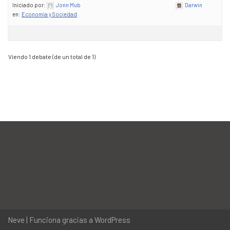
Iniciado por:
Jonn Mub
Darwin
en:
Economía y Sociedad
Viendo 1 debate (de un total de 1)
Neve
| Funciona gracias a
WordPress