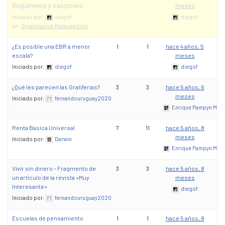
Reglamento y sanciones.
meses
Iniciado por:
diegof
diegof
en:
Organización Metacapítulo
¿Es posible una EBR a menor
1
1
hace 4 años, 5
escala?
meses
Iniciado por:
diegof
diegof
¿Qué les parecen las Gratiferias?
3
3
hace 5 años, 6
meses
Iniciado por:
fernandouruguay2020
Enrique Pampyn Mart
Renta Basica Universal
7
11
hace 5 años, 8
meses
Iniciado por:
Darwin
Enrique Pampyn Mart
Vivir sin dinero – Fragmento de
3
3
hace 5 años, 8
un artículo de la revista «Muy
meses
Interesante»
diegof
Iniciado por:
fernandouruguay2020
Escuelas de pensamiento
1
1
hace 5 años, 8