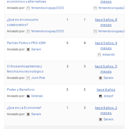
económico y alternativas
meses
Iniciado por:
fernandouruguay2020
fernandouruguay20
¿Qué es el consumo
1
1
hace 5 años, 8
colaborativo?
meses
Iniciado por:
fernandouruguay2020
fernandouruguay20
Partido Politico PRO-EBR
5
8
hace 5 años, 9
meses
Iniciado por:
Darwin
eduardo
Crítica anticapitalista y
2
2
hace 5 años, 11
fetichismo tecnológico
meses
Iniciado por:
Jonn Mub
Darwin
Poder y Beneficio
3
3
hace 6 años
Iniciado por:
Selerian
diegof
¿Que es La Economía?
1
2
hace 6 años, 2
meses
Iniciado por:
Darwin
Darwin