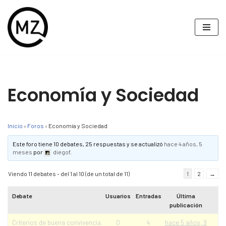
Saltar
al
contenido
Economía y Sociedad
Inicio
›
Foros
›
Economía y Sociedad
Este foro tiene 10 debates, 25 respuestas y se actualizó
hace 4 años, 5
meses
por
diegof
.
Viendo 11 debates - del 1 al 10 (de un total de 11)
1
2
→
Debate
Usuarios
Entradas
Última
publicación
Criterios de buena convivencia.
0
4
hace 5 años, 9