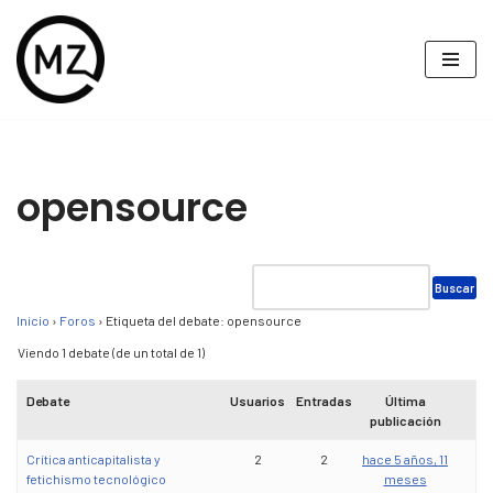
Saltar
al
contenido
opensource
Inicio
›
Foros
›
Etiqueta del debate: opensource
Viendo 1 debate (de un total de 1)
Debate
Usuarios
Entradas
Última
publicación
Crítica anticapitalista y
2
2
hace 5 años, 11
fetichismo tecnológico
meses