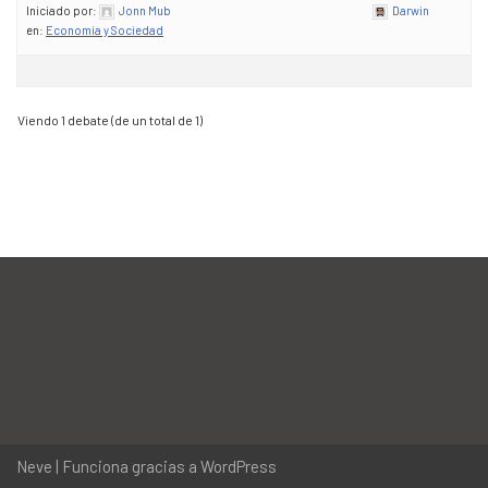
Iniciado por:
Jonn Mub
Darwin
en:
Economía y Sociedad
Viendo 1 debate (de un total de 1)
Neve
| Funciona gracias a
WordPress