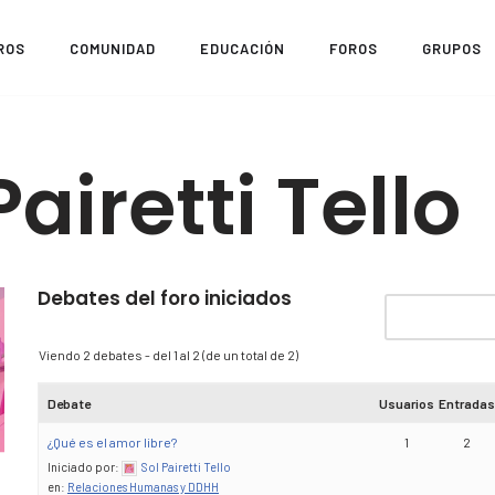
ROS
COMUNIDAD
EDUCACIÓN
FOROS
GRUPOS
Pairetti Tello
Debates del foro iniciados
Viendo 2 debates - del 1 al 2 (de un total de 2)
Debate
Usuarios
Entradas
¿Qué es el amor libre?
1
2
Iniciado por:
Sol Pairetti Tello
en:
Relaciones Humanas y DDHH