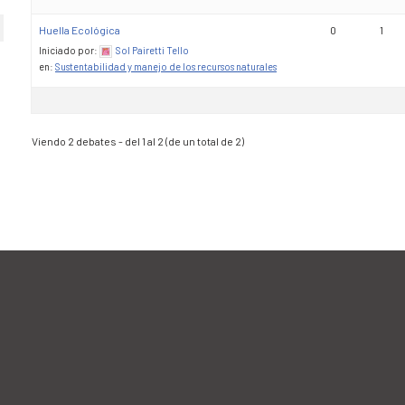
Huella Ecológica
0
1
Iniciado por:
Sol Pairetti Tello
en:
Sustentabilidad y manejo de los recursos naturales
Viendo 2 debates - del 1 al 2 (de un total de 2)