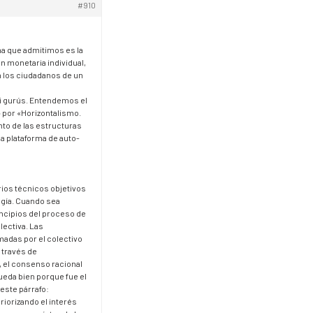
#910
ma que admitimos es la
n monetaria individual,
an los ciudadanos de un
ni gurús. Entendemos el
 por «Horizontalismo.
nto de las estructuras
a plataforma de auto-
:
os técnicos objetivos
ogía. Cuando sea
incipios del proceso de
lectiva. Las
madas por el colectivo
 través de
, el consenso racional
ueda bien porque fue el
este párrafo:
riorizando el interés