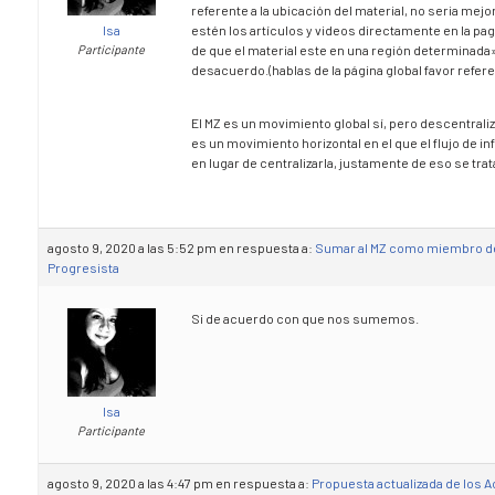
referente a la ubicación del material, no seria mej
Isa
estén los artículos y videos directamente en la pagi
Participante
de que el material este en una región determinada»
desacuerdo.(hablas de la página global favor referen
El MZ es un movimiento global sí, pero descentrali
es un movimiento horizontal en el que el flujo de i
en lugar de centralizarla, justamente de eso se trata
agosto 9, 2020 a las 5:52 pm
en respuesta a:
Sumar al MZ como miembro de 
Progresista
Si de acuerdo con que nos sumemos.
Isa
Participante
agosto 9, 2020 a las 4:47 pm
en respuesta a:
Propuesta actualizada de los 