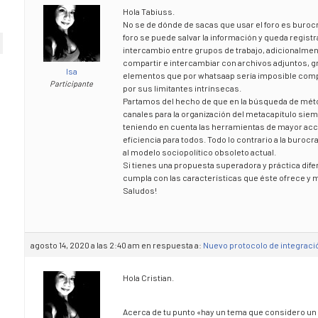
Hola Tabiuss.
No se de dónde de sacas que usar el foro es burocra
foro se puede salvar la información y queda registr
intercambio entre grupos de trabajo, adicionalmen
compartir e intercambiar con archivos adjuntos, g
Isa
elementos que por whatsaap sería imposible comp
Participante
por sus limitantes intrínsecas.
Partamos del hecho de que en la búsqueda de méto
canales para la organización del metacapítulo sie
teniendo en cuenta las herramientas de mayor acce
eficiencia para todos. Todo lo contrario a la buro
al modelo sociopolítico obsoleto actual.
Si tienes una propuesta superadora y práctica difer
cumpla con las características que éste ofrece y 
Saludos!
agosto 14, 2020 a las 2:40 am
en respuesta a:
Nuevo protocolo de integraci
Hola Cristian.
Acerca de tu punto «hay un tema que considero un