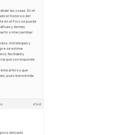
tizar las cosas. En el
ado el histórico del
te en el Foro se puede
ráficas y demás
artir o intercambiar
dos, estrategias y
mpre se estima
so, facilidad y
cracia que corresponde
ente al foro y que
más, pues bienvenida.
ón
#948
 poco delicado