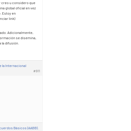
or creo u considero que
na global oficial en vez
. Estoy en
ciar link)
zado. Adicionalmente,
nformación se disemina,
 la difusión.
la Internacional
#911
Acuerdos Básicos (AABB).