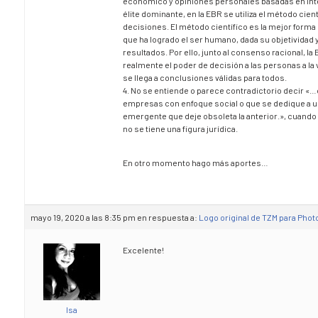
económico y opiniones personales basadas en int
élite dominante, en la EBR se utiliza el método cient
decisiones. El método científico es la mejor forma 
que ha logrado el ser humano, dada su objetividad y
resultados. Por ello, junto al consenso racional, l
realmente el poder de decisión a las personas a la 
se llega a conclusiones válidas para todos.
4. No se entiende o parece contradictorio decir «
empresas con enfoque social o que se dedique a u
emergente que deje obsoleta la anterior.», cuando
no se tiene una figura jurídica.
En otro momento hago más aportes…
mayo 19, 2020 a las 8:35 pm
en respuesta a:
Logo original de TZM para Pho
Excelente!
Isa