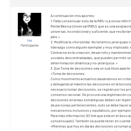
A continuación mis aportes:
1. Falta consensuar esto de la RBU «La única refor
Renta Básica Universal (RBU), que es una asignació
universal, incondicional y suficiente, que recibirí
país.»
Isa
2. Modificaría «Horizontal: No tenemos jerarquías 
Participante
liderazgo como alguien ejemplar y muy implicado.»
Centrarse en la creación, desarrollo y mantenimie
sociales descentralizadas, que pueden permitir un
determinación dinámica y no-jerárquica .»
3. Que Toma de decisiones sea un sub título aparte
«Toma de decisiones:
Como movimiento actuamos basándonos en criteri
y delegando al máximo las decisiones en la tecnol
necesario tomar decisiones, se regirán por los pr
consenso racional. Se procura una legitimación co
decisiones en áreas estratégicas deben ser legiti
de personas pertenecientes, esto se debe hacer a
mecanismos inclusivos y equitativos, por ejemplo
Para más información:(El link que está en el docu q
consensuado). También se puede tener en cuenta 
«Mientras que hoy en día las decisiones se toman p