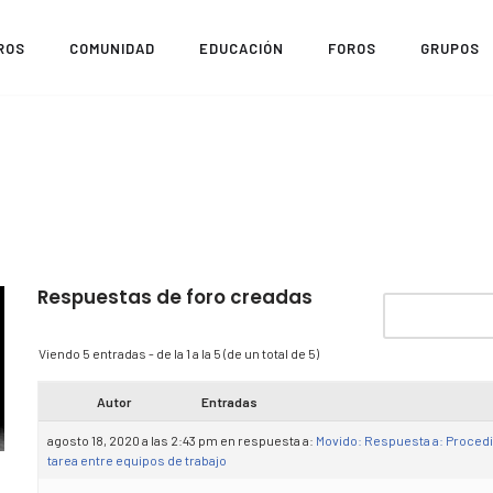
ROS
COMUNIDAD
EDUCACIÓN
FOROS
GRUPOS
Respuestas de foro creadas
Viendo 5 entradas - de la 1 a la 5 (de un total de 5)
Autor
Entradas
agosto 18, 2020 a las 2:43 pm
en respuesta a:
Movido: Respuesta a: Procedi
tarea entre equipos de trabajo