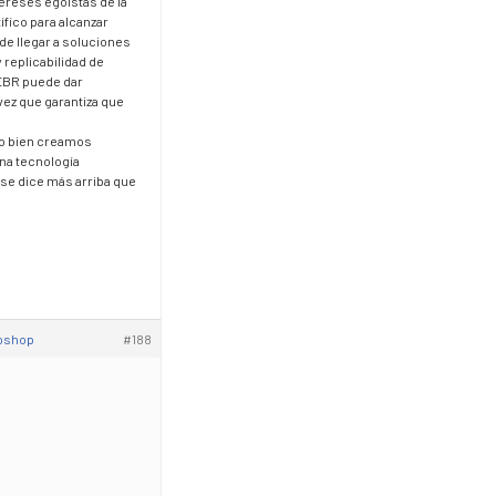
ereses egoístas de la
ífico para alcanzar
de llegar a soluciones
 replicabilidad de
a EBR puede dar
vez que garantiza que
…o bien creamos
na tecnología
 se dice más arriba que
toshop
#188