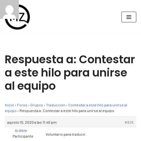
Saltar
al
contenido
Respuesta a: Contestar
a este hilo para unirse
al equipo
Inicio
›
Foros
›
Grupos
›
Traducción
›
Contestar a este hilo para unirse al
equipo
›
Respuesta a: Contestar a este hilo para unirse al equipo
agosto 10, 2020 a las 11:40 pm
#925
Ardible
Voluntario para traducir.
Participante