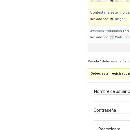
Iniciado por:
diegof
en
Contestar a este hilo pa
Iniciado por:
diegof
Avances traducción TZM 
Iniciado por:
Mark Eno
Viendo 3 debates - del 1 al 3 
Debes estar registrado 
Nombre de usuario
Contraseña:
Recordar mi