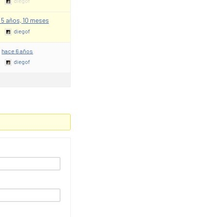
diegof
 5 años, 10 meses
diegof
hace 6 años
diegof