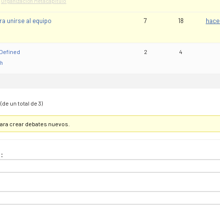
:
Organización Metacapítulo
ra unirse al equipo
7
18
hace
Defined
2
4
ch
(de un total de 3)
para crear debates nuevos.
: