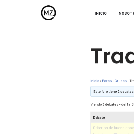
INICIO
NOSOT
Saltar
al
contenido
Tra
Inicio
›
Foros
›
Grupos
›
Tr
Este foro tiene 2 debates
Viendo 3 debates - del 1 al 3 
Debate
Criterios de buena conv