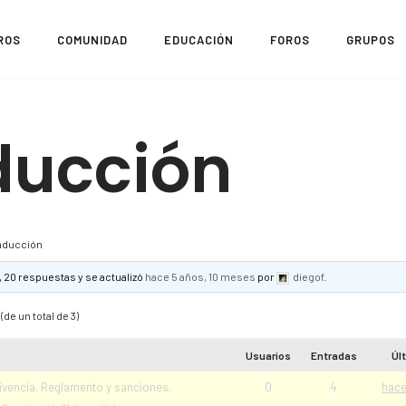
ROS
COMUNIDAD
EDUCACIÓN
FOROS
GRUPOS
ducción
aducción
, 20 respuestas y se actualizó
hace 5 años, 10 meses
por
diegof
.
(de un total de 3)
Usuarios
Entradas
Úl
ivencia. Reglamento y sanciones.
0
4
hace