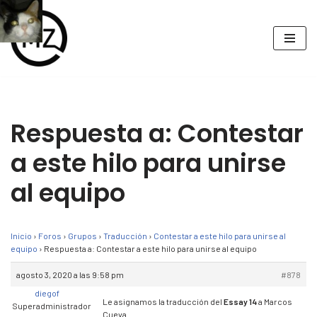
Saltar
al
contenido
Respuesta a: Contestar
a este hilo para unirse
al equipo
Inicio
›
Foros
›
Grupos
›
Traducción
›
Contestar a este hilo para unirse al
equipo
›
Respuesta a: Contestar a este hilo para unirse al equipo
agosto 3, 2020 a las 9:58 pm
#878
diegof
Le asignamos la traducción del
Essay 14
a Marcos
Superadministrador
Cueva.