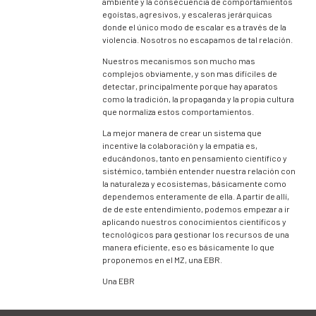
ambiente y la consecuencia de comportamientos
egoístas, agresivos, y escaleras jerárquicas
donde el único modo de escalar es a través de la
violencia. Nosotros no escapamos de tal relación.
Nuestros mecanismos son mucho mas
complejos obviamente, y son mas difíciles de
detectar, principalmente porque hay aparatos
como la tradición, la propaganda y la propia cultura
que normaliza estos comportamientos.
La mejor manera de crear un sistema que
incentive la colaboración y la empatia es,
educándonos, tanto en pensamiento científico y
sistémico, también entender nuestra relación con
la naturaleza y ecosistemas, básicamente como
dependemos enteramente de ella. A partir de allí,
de de este entendimiento, podemos empezar a ir
aplicando nuestros conocimientos científicos y
tecnológicos para gestionar los recursos de una
manera eficiente, eso es básicamente lo que
proponemos en el MZ, una EBR.
Una EBR