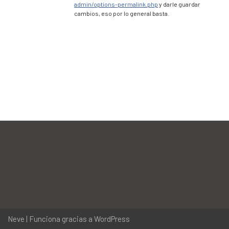
admin/options-permalink.php
y darle guardar
cambios, eso por lo general basta.
Neve
| Funciona gracias a
WordPress