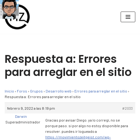
Saltar
al
contenido
Respuesta a: Errores
para arreglar en el sitio
Inicio
›
Foros
›
Grupos
›
Desarrollo web
›
Errores para arreglar en el sitio
›
Respuesta a: Errores para arreglar en el sitio
febrero 9, 2022 a las 8:19 pm
#2033
Darwin
Gracias por avisar Diego. ya lo corregí, no se
Superadministrador
porque paso. si por algo no estoy disponible para
resolver. puedes ir logueado a
https://movimientozeitgeist.com/wp-