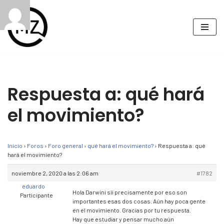
Saltar
al
contenido
Respuesta a: qué hará
el movimiento?
Inicio
›
Foros
›
Foro general
›
qué hará el movimiento?
›
Respuesta a: qué
hará el movimiento?
noviembre 2, 2020 a las 2:06 am
#1782
eduardo
Hola Darwin¡ síi precisamente por eso son
Participante
importantes esas dos cosas. Aún hay poca gente
en el movimiento. Gracias por tu respuesta.
Hay que estudiar y pensar mucho aún