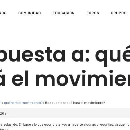
ROS
COMUNIDAD
EDUCACIÓN
FOROS
GRUPOS
puesta a: qu
á el movimie
l
›
qué hará el movimiento?
›
Respuesta a: qué hará el movimiento?
:26 am
la, eduardo. En base a lo que escribiste, voy a hacerte algunas preguntas, ya que no
ieres.