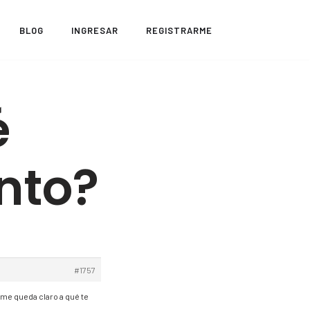
BLOG
INGRESAR
REGISTRARME
é
nto?
#1757
 me queda claro a qué te