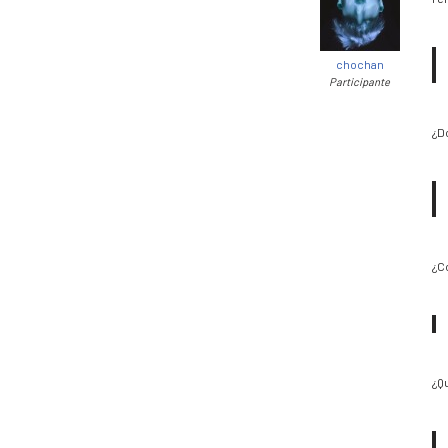
chochan
Participante
¿D
¿C
¿Q