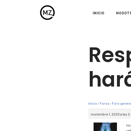
INICIO
NOSOT
Saltar
al
contenido
Res
har
Inicio
›
Foros
›
Foro genera
noviembre 1, 2020 a las 2
Ho
ref