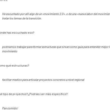
He escuchado por allí algo de un «movimiento 2.0», o de una «nueva labor del movimien
tratar los temas de la transición.
ónde has escuchado eso?
podríamos trabajar para formar estructuras que sirvan como guía para entender mejor l
movimiento
omo qué estructuras?
facilitar medios para articular proyectos concretos a nivel regional
ué tipo de proyectos? ¿Podrías ser más específico?
Pan comido!