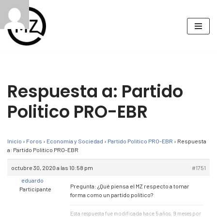
Saltar
al
contenido
Respuesta a: Partido
Politico PRO-EBR
Inicio
›
Foros
›
Economía y Sociedad
›
Partido Politico PRO-EBR
›
Respuesta
a: Partido Politico PRO-EBR
octubre 30, 2020 a las 10:58 pm
#1751
eduardo
Pregunta: ¿Qué piensa el MZ respecto a tomar
Participante
forma como un partido político?
Esta respuesta fue modificada hace 5 años, 9 meses por