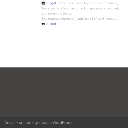
diegof
. Razón: Se mueve a la categoría Economía y
Sociedad para fusionar con el hilo que ya estaba abierto
sobre el mismo tópico
Esta respuesta fue modificada hace 5 años, 9 meses por
diegof
.
Neve
| Funciona gracias a
WordPress