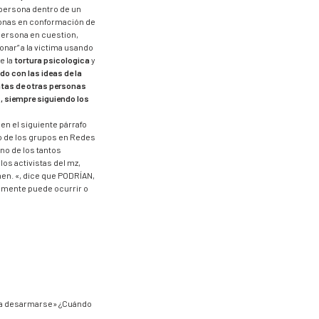
 persona dentro de un
sonas en conformación de
persona en cuestion,
onar” a la victima usando
e la
tortura psicologica
y
o con las ideas de la
intas de otras personas
, siempre siguiendo los
en el siguiente párrafo
 de los grupos en Redes
no de los tantos
os activistas del mz,
en. «, dice que PODRÍAN,
amente puede ocurrir o
eria desarmarse» ¿Cuándo