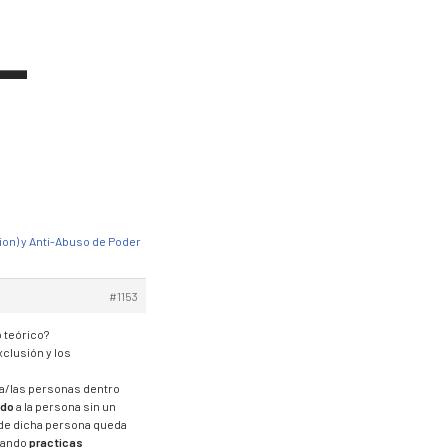
-
ion) y Anti-Abuso de Poder
#1153
 teórico?
clusión y los
la/las personas dentro
ndo
a la persona sin un
nde dicha persona queda
izando
practicas