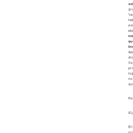
so
gr
“ca
ha
es
ab
mi
qu
li
Ap
di
So
pr
lo
no
qu
Re
A)
B)
oc