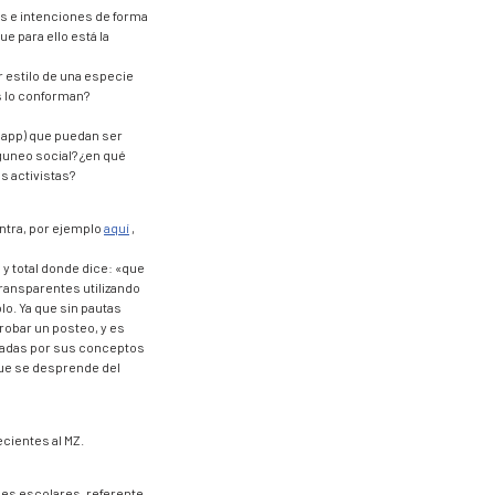
tos e intenciones de forma
e para ello está la
or estilo de una especie
es lo conforman?
s app) que puedan ser
guneo social? ¿en qué
s activistas?
ntra, por ejemplo
aquí
,
y total donde dice: «que
transparentes utilizando
lo. Ya que sin pautas
robar un posteo, y es
gadas por sus conceptos
 que se desprende del
cientes al MZ.
nes escolares, referente