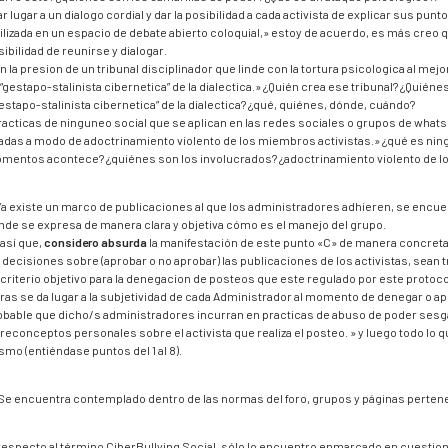
r lugar a un dialogo cordial y dar la posibilidad a cada activista de explicar sus pun
ilizada en un espacio de debate abierto coloquial,» estoy de acuerdo, es más creo qu
ibilidad de reunirse y dialogar.
n la presion de un tribunal disciplinador que linde con la tortura psicologica al mej
“gestapo-stalinista cibernetica” de la dialectica.» ¿Quién crea ese tribunal? ¿Quién
estapo-stalinista cibernetica” de la dialectica? ¿qué, quiénes, dónde, cuándo?
racticas de ninguneo social que se aplican en las redes sociales o grupos de what
adas a modo de adoctrinamiento violento de los miembros activistas.» ¿qué es nin
mentos acontece? ¿quiénes son los involucrados? ¿adoctrinamiento violento de lo
Ya existe un marco de publicaciones al que los administradores adhieren, se encue
nde se expresa de manera clara y objetiva cómo es el manejo del grupo.
 así que,
considero absurda
la manifestación de este punto «C» de manera concreta 
s decisiones sobre (aprobar o no aprobar) las publicaciones de los activistas, sean 
 criterio objetivo para la denegacion de posteos que este regulado por este protoco
aras se da lugar a la subjetividad de cada Administrador al momento de denegar o ap
obable que dicho/s administradores incurran en practicas de abuso de poder ses
preconceptos personales sobre el activista que realiza el posteo. » y luego todo lo
smo (entiéndase puntos del 1 al 8).
 Se encuentra contemplado dentro de las normas del foro, grupos y páginas pertene
 respecto al término CiberBullying Social, sólo lo encuentro enmarcado en cuestio