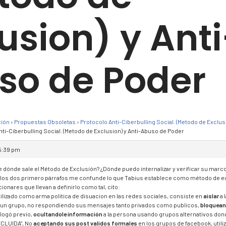
usion) y Anti
so de Poder
ción
›
Propuestas Obsoletas
›
Protocolo Anti-Ciberbulling Social. (Metodo de Exclus
ti-Ciberbulling Social. (Metodo de Exclusion) y Anti-Abuso de Poder
 5:39 pm
e dónde sale el Método de Exclusión? ¿Dónde puedo internalizar y verificar su marco
 los dos primero párrafos me confunde lo que Tabius establece como método de ex
ionares que llevan a definirlo como tal, cito:
tilizado como arma politica de disuacion en las redes sociales, consiste en
aislar
a 
 un grupo, no respondiendo sus mensajes tanto privados como publicos,
bloquea
alogó previo,
ocultandole información
a la persona usando grupos alternativos do
XCLUIDA”, No
aceptando sus post validos formales
en los grupos de facebook, util