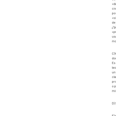
«da
civ
pos
«si
de 
¿“g
«p
us
mo
C)
do
Es
la
un
cl
pr
o 
mi
D)
E)