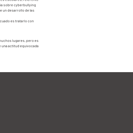
úia sobre cyberbullying
 un desarrollo de las
uado es tratarlo con
n muchos lugares, pero es
e una actitud equivocada