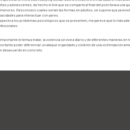
iñes y adolescentes, de hecho el link que se comparte al final del post lleva a una g
 menores. Desconozco cuales serían las formas en adultos, se supone que ya existe
pacidades para interactuar con pares.
specto a los problemas psicológicos que se presenten, me parece que lo más adec
ofesionales.
importante el tema a tratar, la violencia se vive a diario y de diferentes maneras e
portante poder diferenciar un ataque organizado y violento de una victimización ant
un desacuerdo en concreto.