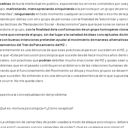
berbias
de burla intelectual en publico, exponiendo los errores cometidos por una
upo,
maltratando
,
menospreciando e inquiriendo
a la persona por un grupo de per
marillas”,
ninguneando
en todo momento cualquier accionar verbal o escrito de la 
blando por detras con otro grupo de personas con la finalidad de “adoctrinar y sanci
tas tácticas de “Manipulación Social – Aislacionismo” para que la persona se canse d
andone el grupo,
con la finalidad de la conformación de un grupo homogeneo clonad
noria que comanda el grupo, sin dar lugar a la variedad de ideas conceptuales dist
e con buenas intenciones pretenden ayudar al movimiento de maneras alternativas
neamientos del Tren de Pensamiento del MZ
.»
arentemente es una denuncia de que esas prácticas al parecer suceden en el MZ, y 
ce que «Esta persecusión psicologica que sucede desde hace muchos años dentro
ciales, son practicas que
podrían
debilitar mucho el accionar del MZ y quizas sean u
oblemas que en el pasado contribuyeron al deterioro de las relaciones humanas de l
grando que el funcionamiento del Movimiento se diluya y muchos grupos se desarm
 que suceden. No entiendo si es una denuncia o una advertencia de lo que supuest
e ocurre. No me queda claro.
specto a la conceptualización del problema
 ¿Qué es «tortura psicológica»? ¿Cómo se aplica?
 «La utilizacion de camarillas de poder usadas a modo de ataque psicologico, deb
urre esto? ¿quienes son los camarillas de poder? ¿Qué es un ataque psicológico?.