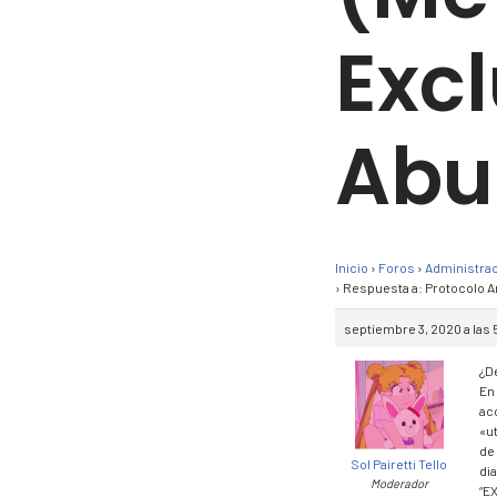
Excl
Abu
Inicio
›
Foros
›
Administra
›
Respuesta a: Protocolo An
septiembre 3, 2020 a las
¿D
En
acc
«u
de
Sol Pairetti Tello
di
Moderador
“E