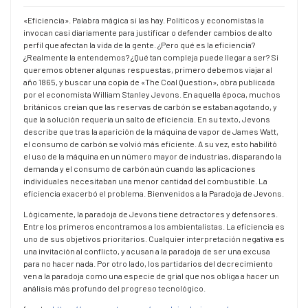
«Eficiencia». Palabra mágica si las hay. Políticos y economistas la
invocan casi diariamente para justificar o defender cambios de alto
perfil que afectan la vida de la gente. ¿Pero qué es la eficiencia?
¿Realmente la entendemos? ¿Qué tan compleja puede llegar a ser? Si
queremos obtener algunas respuestas, primero debemos viajar al
año 1865, y buscar una copia de «The Coal Question», obra publicada
por el economista William Stanley Jevons. En aquella época, muchos
británicos creían que las reservas de carbón se estaban agotando, y
que la solución requería un salto de eficiencia. En su texto, Jevons
describe que tras la aparición de la máquina de vapor de James Watt,
el consumo de carbón se volvió más eficiente. A su vez, esto habilitó
el uso de la máquina en un número mayor de industrias, disparando la
demanda y el consumo de carbón aún cuando las aplicaciones
individuales necesitaban una menor cantidad del combustible. La
eficiencia exacerbó el problema. Bienvenidos a la Paradoja de Jevons.
Lógicamente, la paradoja de Jevons tiene detractores y defensores.
Entre los primeros encontramos a los ambientalistas. La eficiencia es
uno de sus objetivos prioritarios. Cualquier interpretación negativa es
una invitación al conflicto, y acusan a la paradoja de ser una excusa
para no hacer nada. Por otro lado, los partidarios del decrecimiento
ven a la paradoja como una especie de grial que nos obliga a hacer un
análisis más profundo del progreso tecnológico.