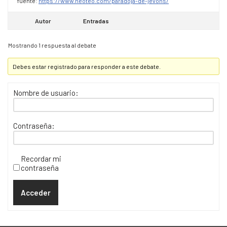
fuente:
https://www.neoteo.com/paradoja-de-jevons/
Autor
Entradas
Mostrando 1 respuesta al debate
Debes estar registrado para responder a este debate.
Nombre de usuario:
Contraseña:
Recordar mi
contraseña
Acceder