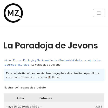
Saltar
al
contenido
La Paradoja de Jevons
Inicio
›
Foros
›
Ecología y Medioambiente
›
Sustentabilidad y manejo de los
recursos naturales
›
La Paradoja de Jevons
Este debate tiene 1 respuesta, 1 mensaje y ha sido actualizado por última
vez el
hace 6 años, 2 meses
por
Darwin
.
Mostrando 1 respuesta al debate
Autor
Entradas
mayo 25, 2020 a las 4:09 pm
#288