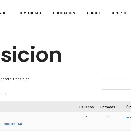
ROS
COMUNIDAD
EDUCACIÓN
FOROS
GRUPOS
sicion
 debate: transicion
de 1)
Usuarios
Entradas
Úl
4
11
hac
n:
Foro general