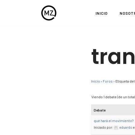
INICIO
NOSOT
Saltar
al
contenido
tran
Inicio
›
Foros
›
Etiqueta del
Viendo 1 debate (de un total 
Debate
qué hará el movimiento?
Iniciado por:
eduardo
e