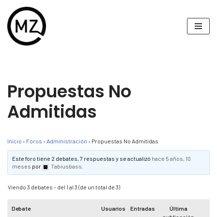
Saltar
al
contenido
Propuestas No
Admitidas
Inicio
›
Foros
›
Administración
›
Propuestas No Admitidas
Este foro tiene 2 debates, 7 respuestas y se actualizó
hace 5 años, 10
meses
por
Tabiusbass
.
Viendo 3 debates - del 1 al 3 (de un total de 3)
Debate
Usuarios
Entradas
Última
publicación