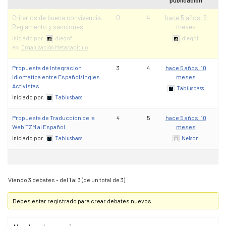
Criterios de buena convivencia.
0
4
hace 5 años, 9
Reglamento y sanciones.
meses
Iniciado por:
diegof
diegof
en:
Organización Metacapítulo
Propuesta de Integracion
3
4
hace 5 años, 10
Idiomatica entre Español/Ingles
meses
Activistas
Tabiusbass
Iniciado por:
Tabiusbass
Propuesta de Traduccion de la
4
5
hace 5 años, 10
Web TZM al Español
meses
Iniciado por:
Tabiusbass
Nelson
Viendo 3 debates - del 1 al 3 (de un total de 3)
Debes estar registrado para crear debates nuevos.