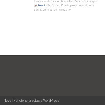
Esta respuesta fue modificada hace 5 años, 8 meses por
Darwin
. Razón: modificado para solo publicar la
pagina principal del mismo sitio
Neve
| Funciona gracias a
WordPress