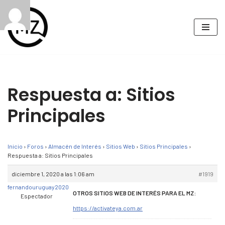
Saltar
al
contenido
Respuesta a: Sitios
Principales
Inicio
›
Foros
›
Almacén de Interés
›
Sitios Web
›
Sitios Principales
›
Respuesta a: Sitios Principales
diciembre 1, 2020 a las 1:06 am
#1919
fernandouruguay2020
OTROS SITIOS WEB DE INTERÉS PARA EL MZ:
Espectador
https://activateya.com.ar