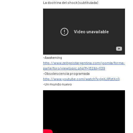
La doctrina del shock (subtitulada)
-Awakening
http://www.zeitgeistargentina.com/joomla/forma-
parte/foro/viewtopic.php?f=132&t=1139
-Obsolescencia programada
http://www.youtube.com/watch?v=lgXJIRztXcQ
-Un mundo nuevo