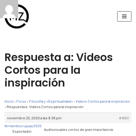
Saltar
al
contenido
Respuesta a: Videos
Cortos para la
inspiración
Inicio
›
Foros
›
Filosofía y «Espiritualidad»
›
Videos Cortos para la inspiración
›
Respuesta a: Videos Cortos para la inspiración
noviembre 23, 2020 a las 8:36 pm
#1860
fernandouruguay2020
Audiovisuales cortos de gran importancia:
Espectador