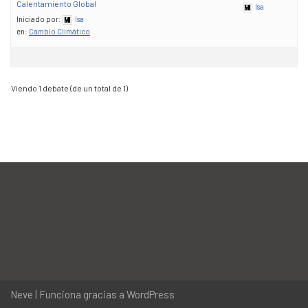
Calentamiento Global
Isa
Iniciado por:
Isa
en:
Cambio Climático
Viendo 1 debate (de un total de 1)
Neve
| Funciona gracias a
WordPress