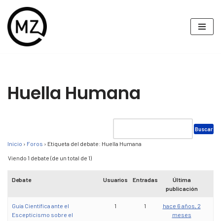
Saltar
al
contenido
Huella Humana
Inicio
›
Foros
›
Etiqueta del debate: Huella Humana
Viendo 1 debate (de un total de 1)
Debate
Usuarios
Entradas
Última
publicación
Guía Científica ante el
1
1
hace 6 años, 2
Escepticismo sobre el
meses