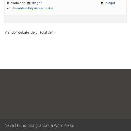
Iniciado por:
diegof
diegof
en:
Asambleas Hispanoparlantes
Viendo 1 debate (de un total de 1)
Neve
| Funciona gracias a
WordPress