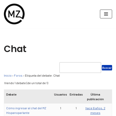
Saltar
al
contenido
Chat
Inicio
›
Foros
›
Etiqueta del debate: Chat
Viendo 1 debate (de un total de 1)
Debate
Usuarios
Entradas
Última
publicación
Cómo ingresar al chat del MZ
1
1
hace 6 años, 2
Hispanoparlante
meses