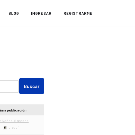
BLOG
INGRESAR
REGISTRARME
tima publicación
e 5 años, 6 meses
diegof