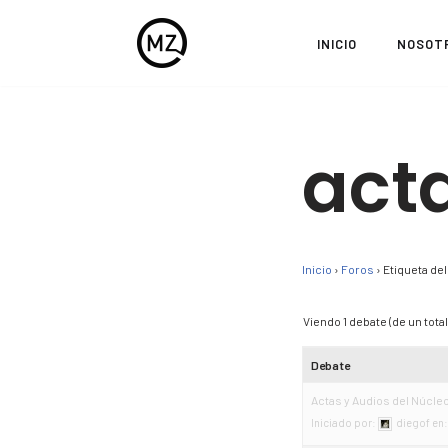
INICIO
NOSOT
Saltar
al
contenido
act
Inicio
›
Foros
›
Etiqueta del
Viendo 1 debate (de un total 
Debate
Actas y Audios del Núcleo
Iniciado por:
diegof
en