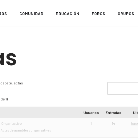
ROS
COMUNIDAD
EDUCACIÓN
FOROS
GRUPOS
as
 debate: actas
de 1)
Usuarios
Entradas
Úl
 Organizativo
1
14
hac
:
Actas de asambleas organizativas